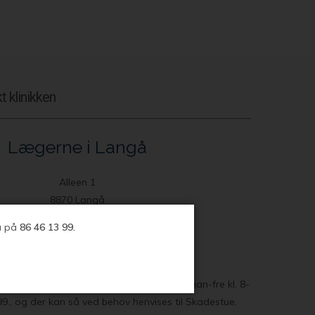
t klinikken
Lægerne i Langå
Alleen 1
8870 Langå
Telefon: 86 46 13 99
da på
86 46 13 99.
Skader og Lægevagt:
stuerne er lukkede for direkte kontakt.
truende skader kan lægehuset kontaktes man-fre kl. 8-
99., og der kan så ved behov henvises til Skadestue.