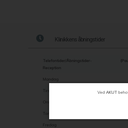
Klinikkens åbningstider
Telefontider/Åbningstider-
(Pau
Reception
Mandag
Tirsdag
Ved
AKUT
behov
Onsdag
Torsdag
Fredag