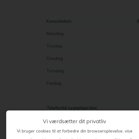
Konsultation
(
Mandag
Tirsdag
Onsdag
Torsdag
Fredag
Telefontid sygeplejersker
Tirsdag
Vi værdsætter dit privatliv
Torsdag
Vi bruger cookies til at forbedre din browseroplevelse, vise