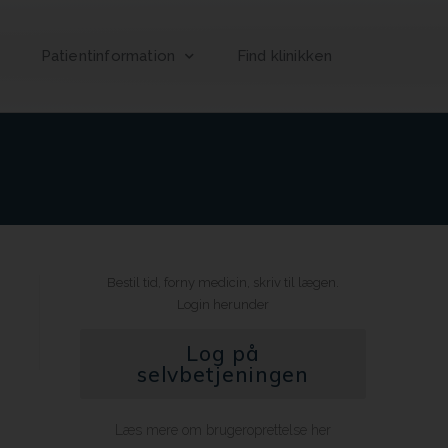
Patientinformation
Find klinikken
Bestil tid, forny medicin, skriv til lægen.
Login herunder
Log på
selvbetjeningen
Læs mere om brugeroprettelse her