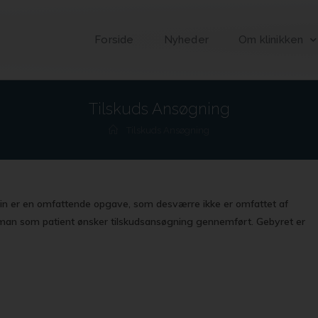
Forside
Nyheder
Om klinikken
Tilskuds Ansøgning
Tilskuds Ansøgning
cin er en omfattende opgave, som desværre ikke er omfattet af
s man som patient ønsker tilskudsansøgning gennemført. Gebyret er