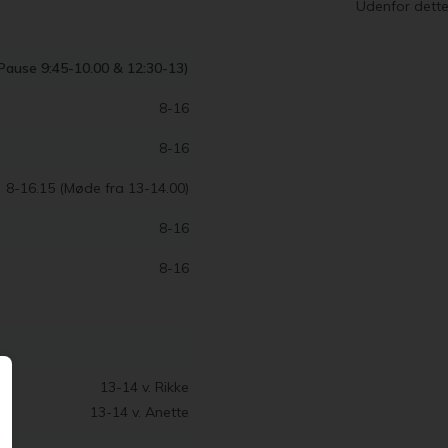
Udenfor dette
Pause 9:45-10.00 & 12:30-13)
8-16
8-16
8-16.15 (Møde fra 13-14.00)
8-16
8-16
13-14 v. Rikke
13-14 v. Anette